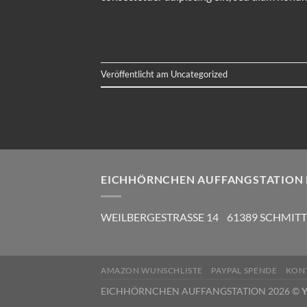
Veröffentlicht am
Uncategorized
EICHHÖRNCHEN AUFFANGSTATION
WEILBERGESTRASSE 14 61389 SCHMITTE
AMAZON WUNSCHLISTE
PAYPAL SPENDE
KON
EICHHÖRNCHEN AUFFANGSTATION 2026 ©