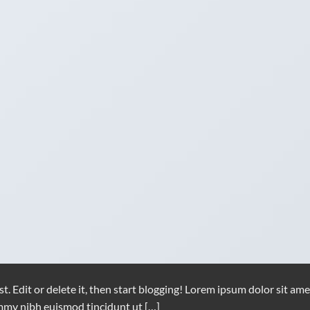
. Edit or delete it, then start blogging! Lorem ipsum dolor sit ame
mmy nibh euismod tincidunt ut […]