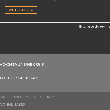
WEITERLESEN
→
Hinterlasse ein komme
 HOCHTAUNUNSKREIS
N 0179 / 45 10 249
TAKT
IMPRESSUM
DATENSCHUTZ
YVONNE HABES